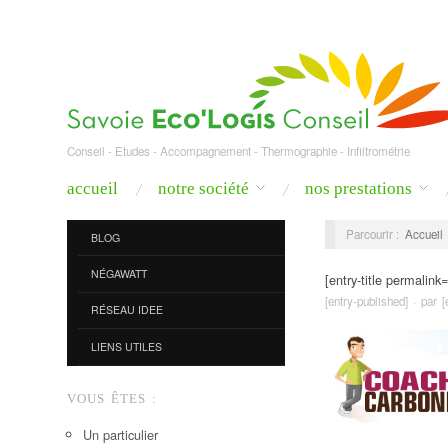
Conseil - Etudes - Accompagnement - Thermographie - Infiltrométrie
accueil
notre société
nos prestations
Parcourir :
Accueil
BLOG
NÉGAWATT
[entry-title permalink=
[entry-published] · par 
RÉSEAU IDEE
LIENS UTILES
VOUS ÊTES :
Un particulier