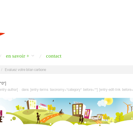
en savoir +
contact
/
Evaluez votre bilan carbone
"0"]
[entry-author] · dans [entry-terms taxonomy="category" before=""] [entry-edit-link before=