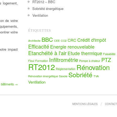
RT2012 – BBC
ts logement,
Sobriété énergétique
Ventilation
ion de votre
équipements,
ÉTIQUETTES
ontrer votre
BBC
Crédit d'impôt
CRC
Architecte
CEE
CO2
Efficacité
Energie renouvelable
notre impact
Etanchéité à l'air
Etude thermique
Faisabilité
Infiltrométrie
PTZ
Fioul
Formation
Pompe à chaleur
RT2012
Rénovation
Réglementation
Sobriété
Rénovation énergétique
Savoie
TVA
Ventilation
es bâtiments →
MENTIONS LÉGALES
CONTACT