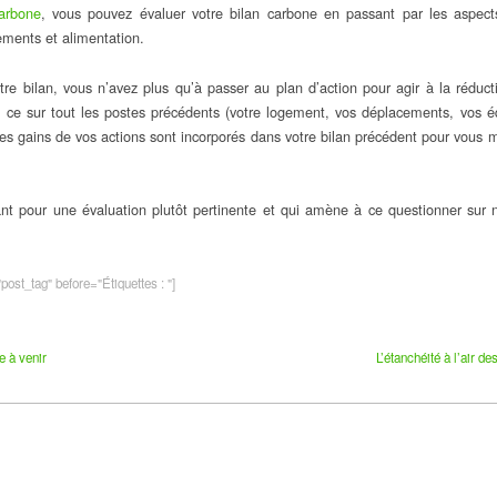
arbone
, vous pouvez évaluer votre bilan carbone en passant par les aspec
ments et alimentation.
tre bilan, vous n’avez plus qu’à passer au plan d’action pour agir à la réduct
 ce sur tout les postes précédents (votre logement, vos déplacements, vos 
Les gains de vos actions sont incorporés dans votre bilan précédent pour vous m
sant pour une évaluation plutôt pertinente et qui amène à ce questionner sur 
ost_tag" before="Étiquettes : "]
e à venir
L’étanchéité à l’air d