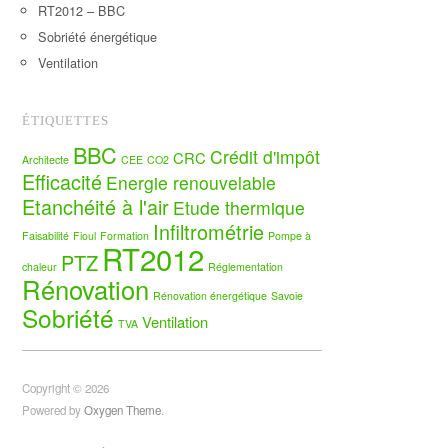
RT2012 – BBC
Sobriété énergétique
Ventilation
ÉTIQUETTES
BBC
Crédit d'impôt
CRC
Architecte
CEE
CO2
Efficacité
Energie renouvelable
Etanchéité à l'air
Etude thermique
Infiltrométrie
Faisabilité
Fioul
Formation
Pompe à
RT2012
PTZ
chaleur
Réglementation
Rénovation
Rénovation énergétique
Savoie
Sobriété
Ventilation
TVA
Copyright © 2026
Powered by
Oxygen Theme
.