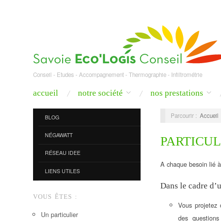
Conseil - Etudes - Accompagnement - Thermographie - Infiltrométrie
accueil
notre société
nos prestations
Parcourir :
Accueil
BLOG
NÉGAWATT
PARTICUL
RÉSEAU IDEE
A chaque besoin lié 
LIENS UTILES
Dans le cadre d’
VOUS ÊTES :
Vous projetez 
Un particulier
des questions