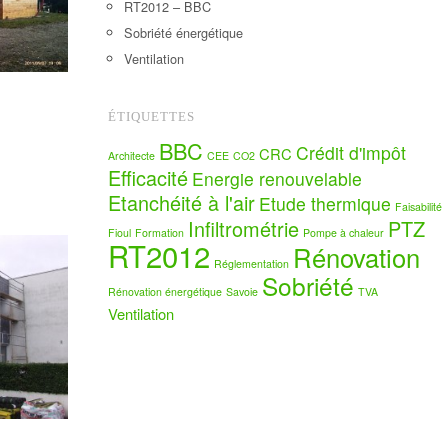
RT2012 – BBC
Sobriété énergétique
Ventilation
ÉTIQUETTES
BBC
Crédit d'impôt
CRC
Architecte
CEE
CO2
Efficacité
Energie renouvelable
Etanchéité à l'air
Etude thermique
Faisabilité
Infiltrométrie
PTZ
Fioul
Formation
Pompe à chaleur
RT2012
Rénovation
Réglementation
Sobriété
Rénovation énergétique
Savoie
TVA
Ventilation