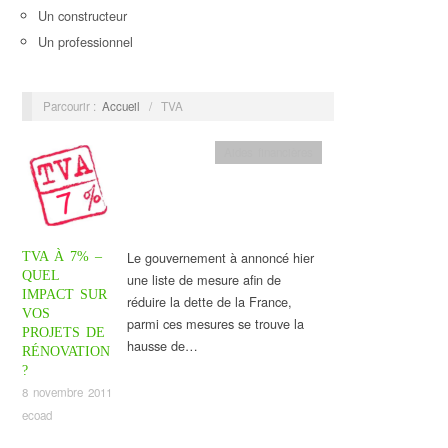
Un constructeur
Un professionnel
Parcourir :
Accueil
/
TVA
Aides financières
Le gouvernement à annoncé hier
TVA À 7% –
QUEL
une liste de mesure afin de
IMPACT SUR
réduire la dette de la France,
VOS
parmi ces mesures se trouve la
PROJETS DE
hausse de…
RÉNOVATION
?
8 novembre 2011
ecoad