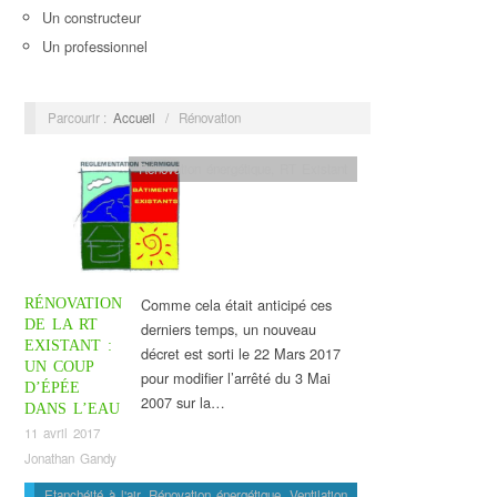
Un constructeur
Un professionnel
Parcourir :
Accueil
/
Rénovation
Rénovation énergétique
,
RT Existant
Comme cela était anticipé ces
RÉNOVATION
DE LA RT
derniers temps, un nouveau
EXISTANT :
décret est sorti le 22 Mars 2017
UN COUP
pour modifier l’arrêté du 3 Mai
D’ÉPÉE
2007 sur la…
DANS L’EAU
11 avril 2017
Jonathan Gandy
Etanchéité à l'air
,
Rénovation énergétique
,
Ventilation