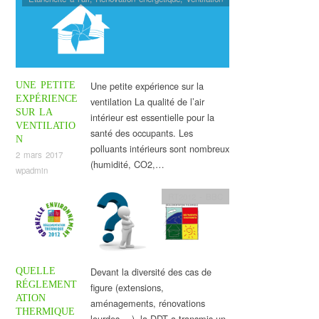
Une petite expérience sur la
UNE PETITE
EXPÉRIENCE
ventilation La qualité de l’air
SUR LA
intérieur est essentielle pour la
VENTILATIO
santé des occupants. Les
N
polluants intérieurs sont nombreux
2 mars 2017
(humidité, CO2,…
wpadmin
RT2012 - BBC
Devant la diversité des cas de
QUELLE
RÉGLEMENT
figure (extensions,
ATION
aménagements, rénovations
THERMIQUE
lourdes …), la DDT a transmis un