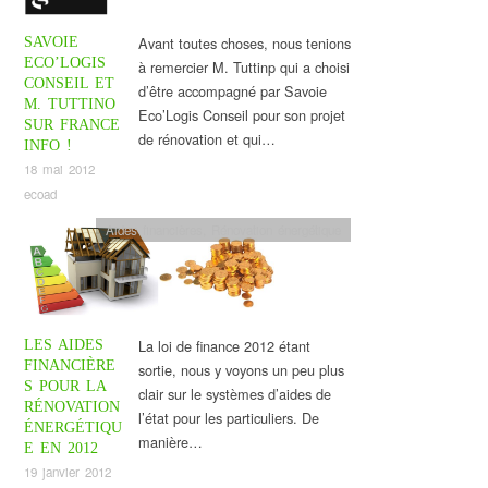
Avant toutes choses, nous tenions
SAVOIE
ECO’LOGIS
à remercier M. Tuttinp qui a choisi
CONSEIL ET
d’être accompagné par Savoie
M. TUTTINO
Eco’Logis Conseil pour son projet
SUR FRANCE
de rénovation et qui…
INFO !
18 mai 2012
ecoad
Aides financières
,
Rénovation énergétique
La loi de finance 2012 étant
LES AIDES
FINANCIÈRE
sortie, nous y voyons un peu plus
S POUR LA
clair sur le systèmes d’aides de
RÉNOVATION
l’état pour les particuliers. De
ÉNERGÉTIQU
manière…
E EN 2012
19 janvier 2012