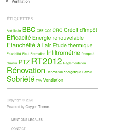
Ventilation
ÉTIQUETTES
BBC
Crédit d'impôt
CRC
Architecte
CEE
CO2
Efficacité
Energie renouvelable
Etanchéité à l'air
Etude thermique
Infiltrométrie
Faisabilité
Fioul
Formation
Pompe à
RT2012
PTZ
chaleur
Réglementation
Rénovation
Rénovation énergétique
Savoie
Sobriété
Ventilation
TVA
Copyright © 2026
Powered by
Oxygen Theme
.
MENTIONS LÉGALES
CONTACT