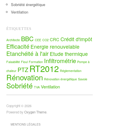
Sobriété énergétique
Ventilation
ÉTIQUETTES
BBC
Crédit d'impôt
CRC
Architecte
CEE
CO2
Efficacité
Energie renouvelable
Etanchéité à l'air
Etude thermique
Infiltrométrie
Faisabilité
Fioul
Formation
Pompe à
RT2012
PTZ
chaleur
Réglementation
Rénovation
Rénovation énergétique
Savoie
Sobriété
Ventilation
TVA
Copyright © 2026
Powered by
Oxygen Theme
.
MENTIONS LÉGALES