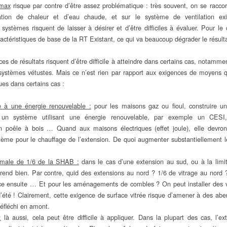
pmax
risque par contre d’être assez problématique : très souvent, on se raccor
tion de chaleur et d’eau chaude, et sur le système de ventilation exi
ystèmes risquent de laisser à désirer et d’être difficiles à évaluer. Pour le ca
aractéristiques de base de la RT Existant, ce qui va beaucoup dégrader le résult
ces de résultats risquent d’être difficile à atteindre dans certains cas, notamm
ystèmes vétustes. Mais ce n’est rien par rapport aux exigences de moyens q
es dans certains cas :
e à une énergie renouvelable :
pour les maisons gaz ou fioul, construire u
er un système utilisant une énergie renouvelable, par exemple un CESI
 poêle à bois … Quand aux maisons électriques (effet joule), elle devron
ystème pour le chauffage de l’extension. De quoi augmenter substantiellement 
nimale de 1/6 de la SHAB :
dans le cas d’une extension au sud, ou à la limit
rend bien. Par contre, quid des extensions au nord ? 1/6 de vitrage au nord ? 
ce ensuite … Et pour les aménagements de combles ? On peut installer des 
d’été ! Clairement, cette exigence de surface vitrée risque d’amener à des aberr
réfléchi en amont.
:
là aussi, cela peut être difficile à appliquer. Dans la plupart des cas, l’ex