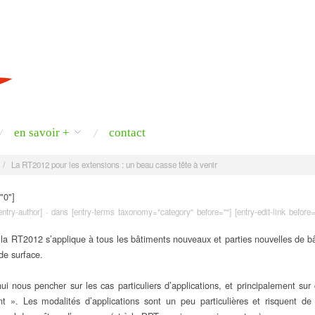
en savoir +
contact
/
La RT2012 pour les extensions : un beau casse tête à venir
"0"]
[entry-author] · dans [entry-terms taxonomy="category" before=""] [entry-edit-link before=
, la RT2012 s’applique à tous les bâtiments nouveaux et parties nouvelles de b
 de surface.
ui nous pencher sur les cas particuliers d’applications, et principalement sur 
t ». Les modalités d’applications sont un peu particulières et risquent d