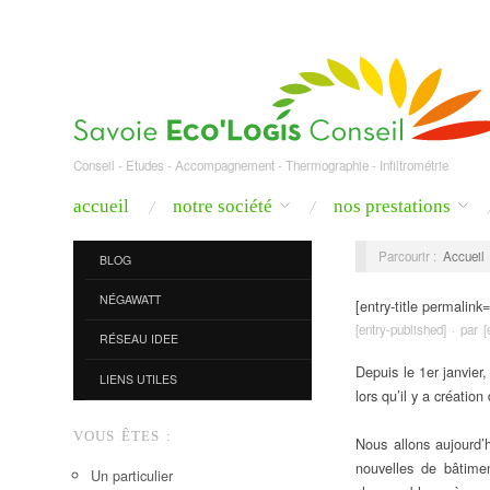
Conseil - Etudes - Accompagnement - Thermographie - Infiltrométrie
accueil
notre société
nos prestations
Parcourir :
Accueil
BLOG
NÉGAWATT
[entry-title permalink=
[entry-published] · par 
RÉSEAU IDEE
Depuis le 1er janvier
LIENS UTILES
lors qu’il y a création
VOUS ÊTES :
Nous allons aujourd’h
nouvelles de bâtimen
Un particulier