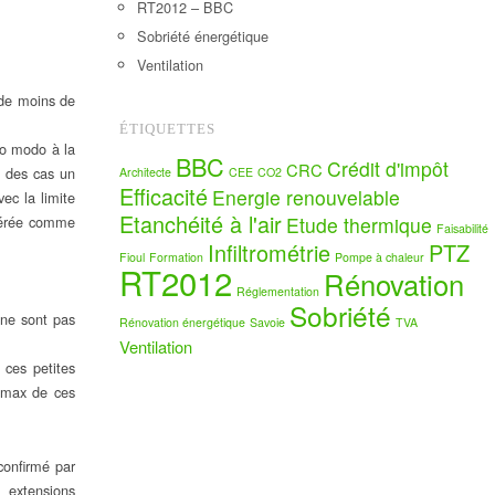
RT2012 – BBC
Sobriété énergétique
Ventilation
de moins de
ÉTIQUETTES
sso modo à la
BBC
Crédit d'impôt
CRC
e des cas un
Architecte
CEE
CO2
Efficacité
Energie renouvelable
ec la limite
Etanchéité à l'air
idérée comme
Etude thermique
Faisabilité
Infiltrométrie
PTZ
Fioul
Formation
Pompe à chaleur
RT2012
Rénovation
Réglementation
Sobriété
 ne sont pas
Rénovation énergétique
Savoie
TVA
Ventilation
 ces petites
iomax de ces
confirmé par
s extensions