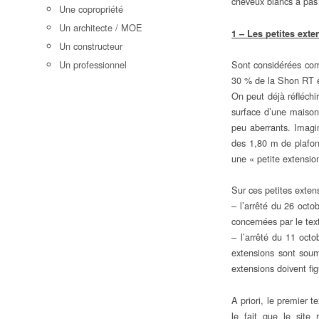
cheveux blancs à pas
Une copropriété
Un architecte / MOE
1 – Les petites ext
Un constructeur
Un professionnel
Sont considérées co
30 % de la Shon RT e
On peut déjà réfléchi
surface d’une maison 
peu aberrants. Imagi
des 1,80 m de plafon
une « petite extensi
Sur ces petites extens
– l’arrêté du 26 octo
concernées par le te
– l’arrêté du 11 octo
extensions sont soum
extensions doivent fig
A priori, le premier 
le fait que le site 