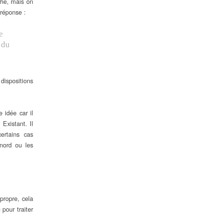
che, mais on
 réponse :
e
 du
dispositions
…
 idée car il
Existant. Il
ertains cas
 nord ou les
 propre, cela
pour traiter