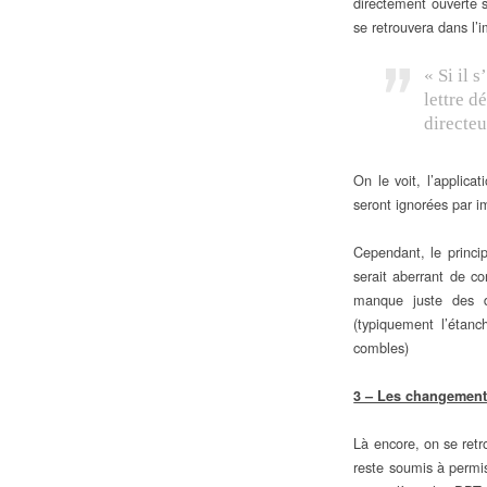
directement ouverte 
se retrouvera dans l’i
« Si il 
lettre d
directeu
On le voit, l’applica
seront ignorées par i
Cependant, le princi
serait aberrant de c
manque juste des do
(typiquement l’étanc
combles)
3 – Les changement
Là encore, on se retr
reste soumis à permis