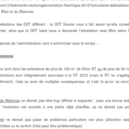
iment.fr/batiments-neufs/reglementation-thermique-2012/formulaires-dattestation.h
u Bbio et du Bbiomax.
rétations des DDT diffèrent : la DDT Savoie nous a fait savoir qu’elle consid
rtait, alors que la DDT Isère nous a demandé l’attestation avec Bbio selon
ences de l’administration vont s’uniformiser avec le temps …
tensions
ns sont donc les extensions de plus de 150 m² de Shon RT
ou
de plus de 30 %
xtensions sont intégralement soumises à la RT 2012 (mais la RT ne s’appli
bâtiment). Cela va avoir de multiples conséquences, et c’est là qu’on va co
t du Bbiomax
ne devrait pas être trop difficile à respecter : avec une bonne iso
e l’extension est accolée à une partie déjà chauffée, ça ne devrait pas p
ref
ne devrait pas poser de problèmes particuliers non plus (attention né
les ou le confort d’été peut être problématique)