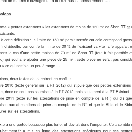
 mal de maîtres d’ouvrages (et à la DDT aussi accessoirement …)
ensions
mme « petites extensions » les extensions de moins de 150 m² de Shon RT
et
xistante.
r à cette définition : la limite de 150 m² parait sensée car cela correspond gro
individuelle, par contre la limite de 30 % de l’existant va vite faire apparaitr
nons le cas d’une petite maison de 70 m² de Shon RT (tout à fait possible av
d) qui souhaite ajouter une pièce de 25 m² : cette pièce ne serait pas cons
on » ce qui semble un peu étrange …
ions, deux textes de loi entrent en conflit :
bre 2010 (texte général sur la RT 2012) qui stipule que ces petites extensions
xte, donc ne sont pas soumises à la RT 2012 mais seulement à la RT Existant.
bre 2011 (texte sur les attestations de prise en compte de la RT) qui dis que
ises aux attestations de prise en compte de la RT et que le Bbio et le Bb
urer sur les attestations.
texte a une portée beaucoup plus forte, et devrait donc l’emporter. Cela semble 
rt-batiment.fr a mis en ligne des attestations spécifiques pour ces petite