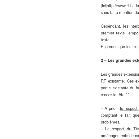
[ici|http://www.rt-bat
sans faire mention d
Cependant, les interp
premier texte l’empo
texte.
Espérons que les exig
2 – Les grandes ex
Les grandes extensio
RT existante. Ces e
partie existante du 
casser la tête ^^ :
– A priori,
le respec
comptant le fait qu
problèmes.
–
Le respect du Tic
aménagements de comb