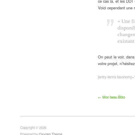
ce cas là, et les DDT 
Voici cependant une 
« Une f
disponib
changeme
existant
On peut le voir, dans
votre projet, n’hésit
[entry-terms taxonomy="p
← Mon beau Bbio
Copyright © 2026
Powered by
Oxygen Theme
.