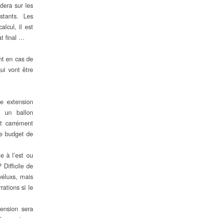
dera sur les
stants. Les
lcul, il est
at final …
ent en cas de
ui vont être
ne extension
, un ballon
t carrément
le budget de
e à l’est ou
Difficile de
véluxs, mais
ations si le
tension sera