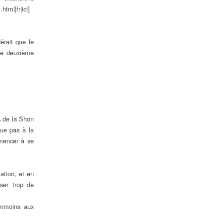
tml|fr|ici]
érait que le
 le deuxième
 de la Shon
que pas à la
mmencer à se
lation, et en
oser trop de
anmoins aux