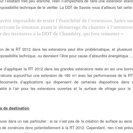
sur l’existant très peu étanche. Rien n’empêchera de faire une extension étan
mpossibilité technique de le vérifier. La DDT de Savoie nous d’ailleurs fait cette
s’avère impossible de tester l’étanchéité de l’extension, faites un
écrivant la situation avant le démarrage du chantier à l’attention
r des territoires à la DDT de Chambéry, qui fera remonter »
tion de la RT 2012 dans les extensions peut être problématique, et plusieurs 
mpossibilité technique, ou devraient l’être pour cause d’absurdité énergétique 
pe d’appliquer la RT 2012 dans les grandes extensions reste en soi une bonne
onstruire aujourd’hui une extension de 180 m² avec les performances de la RT 
cuments d’applications qui dispensent de certaines dispositions dans c
héité à l’air pour les extensions ouvertes et la surface de vitrage pour le
s de destination
ouve dans un cas particulier : si ce n’est pas de la création de surface au sens
 de construire donc potentiellement à la RT 2012. Cependant, rien n’est prévu 