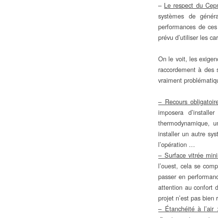
–
Le respect du Ce
systèmes de généra
performances de ces s
prévu d’utiliser les c
On le voit, les exigen
raccordement à des s
vraiment problématiqu
– Recours obligatoir
imposera d’install
thermodynamique, un
installer un autre s
l’opération …
– Surface vitrée mi
l’ouest, cela se comp
passer en performan
attention au confort 
projet n’est pas bien 
– Étanchéité à l’air 