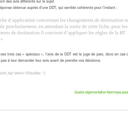
ont des avis différents sur le sujet.
réponse obtenue auprès d’une DDT, qui semble cohérente pour l’instant :
iche d’application concernant les changements de destination s
le prochainement, en attendant la sortie de cette fiche, pour les
nts de destination il convient d’appliquer les règles de la RT
 »
 ces trois cas « spéciaux », l’avis de la DDT est le juge de paix, donc en cas 
ez pas à leur demander leur avis avant de prendre vos décisions.
ost_tag" before="Étiquettes : "]
Quelle réglementation thermique pour